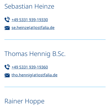
Sebastian Heinze
Tel:
(startet einen Telefonanruf, wenn 
+49 5331 939-19330
E-Mail:
(öffnet Ihr E-Mail-Programm)
se.heinze(at)ostfalia.de
Thomas Hennig B.Sc.
Tel:
(startet einen Telefonanruf, wenn 
+49 5331 939-19360
E-Mail:
(öffnet Ihr E-Mail-Programm
tho.hennig(at)ostfalia.de
Rainer Hoppe