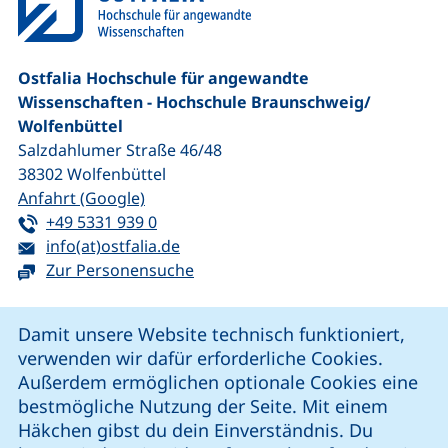
Ostfalia Hochschule für angewandte
Wissenschaften - Hochschule Braunschweig/​
Wolfenbüttel
Salzdahlumer Straße 46/48
38302
Wolfenbüttel
(externer Link, öffnet neues Fenster)
Anfahrt (Google)
Tel:
(startet einen Telefonanruf, wenn Ihr G
+49 5331 939 0
E-Mail:
(öffnet Ihr E-Mail-Programm)
info(at)ostfalia.de
Zur Personensuche
Cookie-Hinweis
Damit unsere Website technisch funktioniert,
verwenden wir dafür erforderliche Cookies.
unsere Facebook-Seite (externer Link, öffnet neues Fenst
unsere LinkedIn-Seite (externer Link, öffnet neues
unsere YouTube-Seite (externer Link,
unsere Instagram-Seite (externer Link, öff
Außerdem ermöglichen optionale Cookies eine
bestmögliche Nutzung der Seite. Mit einem
Häkchen gibst du dein Einverständnis. Du
Cookie-Einstellungen