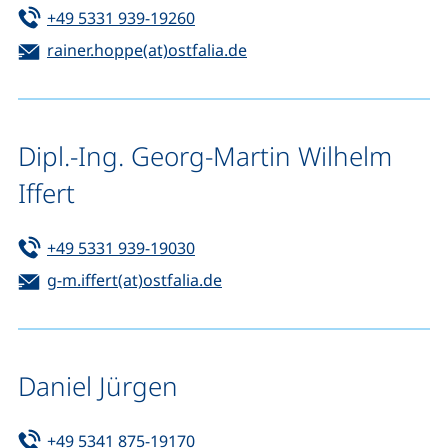
Tel:
(startet einen Telefonanruf, wenn 
+49 5331 939-19260
E-Mail:
(öffnet Ihr E-Mail-Progra
rainer.hoppe(at)ostfalia.de
Dipl.-Ing. Georg-Martin Wilhelm
Iffert
Tel:
(startet einen Telefonanruf, wenn 
+49 5331 939-19030
E-Mail:
(öffnet Ihr E-Mail-Programm)
g-m.iffert(at)ostfalia.de
Daniel Jürgen
Tel:
(startet einen Telefonanruf, wenn 
+49 5341 875-19170