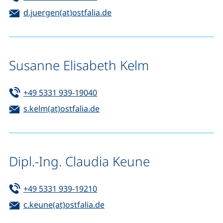
E-Mail:
(öffnet Ihr E-Mail-Programm)
d.juergen(at)ostfalia.de
Susanne Elisabeth Kelm
Tel:
(startet einen Telefonanruf, wenn 
+49 5331 939-19040
E-Mail:
(öffnet Ihr E-Mail-Programm)
s.kelm(at)ostfalia.de
Dipl.-Ing. Claudia Keune
Tel:
(startet einen Telefonanruf, wenn 
+49 5331 939-19210
E-Mail:
(öffnet Ihr E-Mail-Programm)
c.keune(at)ostfalia.de