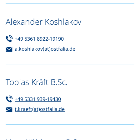
Alexander Koshlakov
Tel:
(startet einen Telefonanruf, wen
+49 5361 8922-19190
E-Mail:
(öffnet Ihr E-Mail-Program
a.koshlakov(at)ostfalia.de
Tobias Kräft B.Sc.
Tel:
(startet einen Telefonanruf, wenn 
+49 5331 939-19430
E-Mail:
(öffnet Ihr E-Mail-Programm)
t.kraeft(at)ostfalia.de