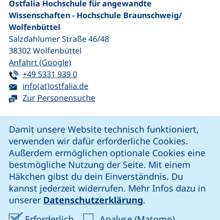
Ostfalia Hochschule für angewandte
Wissenschaften - Hochschule Braunschweig/​
Wolfenbüttel
Salzdahlumer Straße 46/48
38302
Wolfenbüttel
(externer Link, öffnet neues Fenster)
Anfahrt (Google)
Tel:
(startet einen Telefonanruf, wenn Ihr G
+49 5331 939 0
E-Mail:
(öffnet Ihr E-Mail-Programm)
info(at)ostfalia.de
Zur Personensuche
Cookie-Hinweis
Damit unsere Website technisch funktioniert,
verwenden wir dafür erforderliche Cookies.
unsere Facebook-Seite (externer Link, öffnet neues Fenst
unsere LinkedIn-Seite (externer Link, öffnet neues
unsere YouTube-Seite (externer Link,
unsere Instagram-Seite (externer Link, öff
Außerdem ermöglichen optionale Cookies eine
bestmögliche Nutzung der Seite. Mit einem
Häkchen gibst du dein Einverständnis. Du
Cookie-Einstellungen
kannst jederzeit widerrufen. Mehr Infos dazu in
unserer
Datenschutzerklärung
.
Impressum
Erforderliche Cookies akzeptieren
Analyse-Co
Erforderlich
Analyse (Matomo)