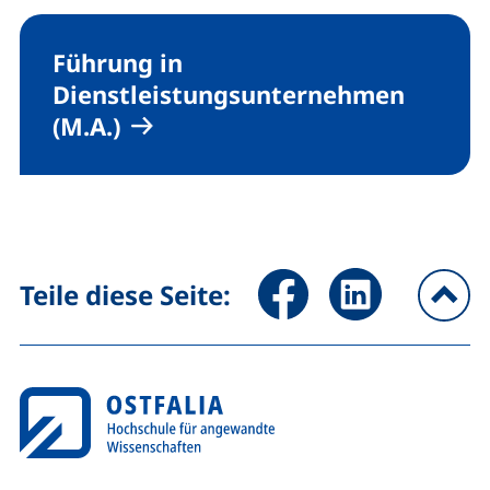
Führung in
Dienstleistungsunternehmen
(M.A.)
Seite über Facebook teilen (
Seite über LinkedIn 
Teile diese Seite:
na