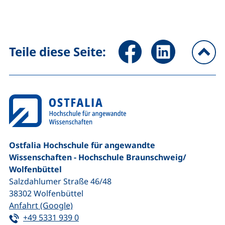
erste Seite
vorherige Seite
nächste Seite
letzte Sei
Seite über Facebook teilen (
Seite über LinkedIn 
Teile diese Seite:
na
Ostfalia Hochschule für angewandte
Wissenschaften - Hochschule Braunschweig/​
Wolfenbüttel
Salzdahlumer Straße 46/48
38302
Wolfenbüttel
(externer Link, öffnet neues Fenster)
Anfahrt (Google)
Tel:
(startet einen Telefonanruf, wenn Ihr G
+49 5331 939 0