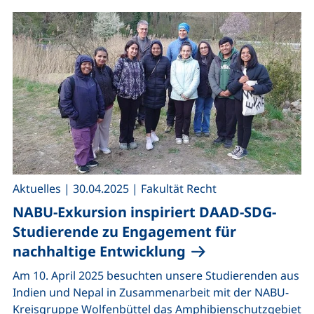
,
,
Aktuelles
|
30.04.2025
|
Fakultät Recht
NABU-Exkursion inspiriert DAAD-SDG-
Studierende zu Engagement für
nachhaltige Entwicklung
Am 10. April 2025 besuchten unsere Studierenden aus
Indien und Nepal in Zusammenarbeit mit der NABU-
Kreisgruppe Wolfenbüttel das Amphibienschutzgebiet