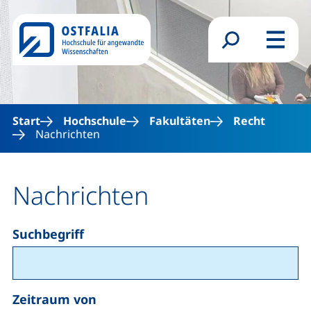
Direkt zum Inhalt
Suchformular
Menü
Start
Hochschule
Fakultäten
Recht
Nachrichten
Nachrichten
Suchbegriff
Zeitraum
Zeitraum von