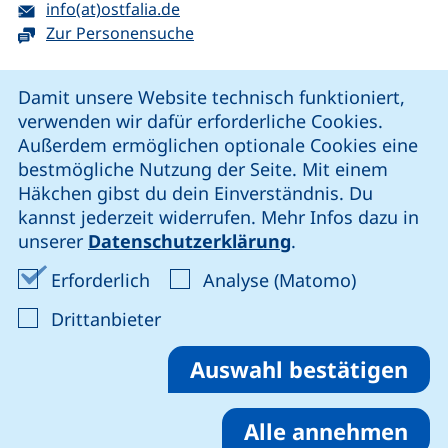
E-Mail:
(öffnet Ihr E-Mail-Programm)
info(at)ostfalia.de
Zur Personensuche
Cookie-Hinweis
Damit unsere Website technisch funktioniert,
verwenden wir dafür erforderliche Cookies.
unsere Facebook-Seite (externer Link, öffnet neues Fenst
unsere LinkedIn-Seite (externer Link, öffnet neues
unsere YouTube-Seite (externer Link,
unsere Instagram-Seite (externer Link, öff
Außerdem ermöglichen optionale Cookies eine
bestmögliche Nutzung der Seite. Mit einem
Häkchen gibst du dein Einverständnis. Du
Cookie-Einstellungen
kannst jederzeit widerrufen. Mehr Infos dazu in
unserer
Datenschutzerklärung
.
Impressum
Erforderliche Cookies akzeptieren
Analyse-Co
Erforderlich
Analyse (Matomo)
Datenschutz
: Cookies von Drittanbieter akzep
Drittanbieter
Erklärung zur Barrierefreiheit
Barriere melden
Auswahl bestätigen
Alle annehmen