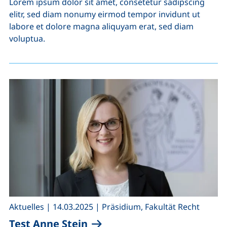
Lorem ipsum dolor sit amet, consetetur sadipscing
elitr, sed diam nonumy eirmod tempor invidunt ut
labore et dolore magna aliquyam erat, sed diam
voluptua.
,
,
Aktuelles
|
14.03.2025
|
Präsidium, Fakultät Recht
Test Anne Stein