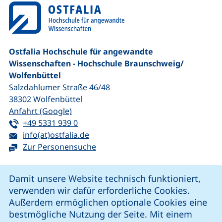
Ostfalia Hochschule für angewandte
Wissenschaften - Hochschule Braunschweig/​
Wolfenbüttel
Salzdahlumer Straße 46/48
38302
Wolfenbüttel
(externer Link, öffnet neues Fenster)
Anfahrt (Google)
Tel:
(startet einen Telefonanruf, wenn Ihr G
+49 5331 939 0
E-Mail:
(öffnet Ihr E-Mail-Programm)
info(at)ostfalia.de
Zur Personensuche
Cookie-Hinweis
Damit unsere Website technisch funktioniert,
verwenden wir dafür erforderliche Cookies.
unsere Facebook-Seite (externer Link, öffnet neues Fenst
unsere LinkedIn-Seite (externer Link, öffnet neues
unsere YouTube-Seite (externer Link,
unsere Instagram-Seite (externer Link, öff
Außerdem ermöglichen optionale Cookies eine
bestmögliche Nutzung der Seite. Mit einem