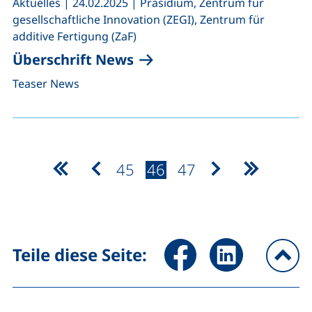
,
,
Aktuelles
|
24.02.2025
|
Präsidium, Zentrum für
gesellschaftliche Innovation (ZEGI), Zentrum für
additive Fertigung (ZaF)
Überschrift News
Teaser News
Seite:
Seite:
Seite:
45
46
47
erste Seite
vorherige Seite
nächste Seite
letzte Se
Seite über Facebook teilen (
Seite über LinkedIn 
Teile diese Seite:
na