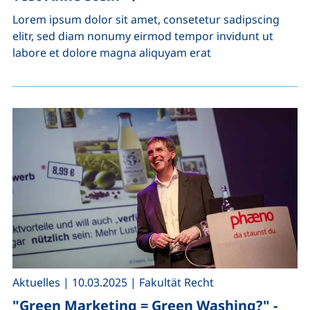
Lorem ipsum dolor sit amet, consetetur sadipscing
elitr, sed diam nonumy eirmod tempor invidunt ut
labore et dolore magna aliquyam erat
,
,
Aktuelles
|
10.03.2025
|
Fakultät Recht
"Green Marketing = Green Washing?" -