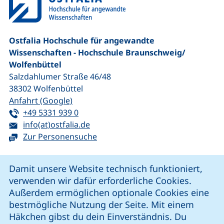
Ostfalia Hochschule für angewandte
Wissenschaften - Hochschule Braunschweig/​
Wolfenbüttel
Salzdahlumer Straße 46/48
38302
Wolfenbüttel
(externer Link, öffnet neues Fenster)
Anfahrt (Google)
Tel:
(startet einen Telefonanruf, wenn Ihr G
+49 5331 939 0
E-Mail:
(öffnet Ihr E-Mail-Programm)
info(at)ostfalia.de
Zur Personensuche
Cookie-Hinweis
Damit unsere Website technisch funktioniert,
verwenden wir dafür erforderliche Cookies.
unsere Facebook-Seite (externer Link, öffnet neues Fenst
unsere LinkedIn-Seite (externer Link, öffnet neues
unsere YouTube-Seite (externer Link,
unsere Instagram-Seite (externer Link, öff
Außerdem ermöglichen optionale Cookies eine
bestmögliche Nutzung der Seite. Mit einem
Häkchen gibst du dein Einverständnis. Du
Cookie-Einstellungen