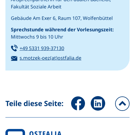
Fakultät Soziale Arbeit
Gebäude Am Exer 6, Raum 107, Wolfenbüttel
Sprechstunde während der Vorlesungszeit:
Mittwochs 9 bis 10 Uhr
Tel:
(startet einen Telefonanruf, we
+49 5331 939-37130
E-Mail:
(öffnet Ihr E-Mail-Pro
s.motzek-oez(at)ostfalia.de
Seite über Facebook teilen (
Seite über LinkedIn 
Teile diese Seite:
na