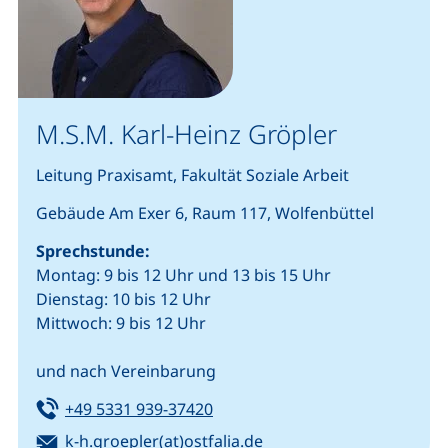
M.S.M. Karl-Heinz Gröpler
Leitung Praxisamt, Fakultät Soziale Arbeit
Gebäude Am Exer 6, Raum 117, Wolfenbüttel
Sprechstunde:
Montag: 9 bis 12 Uhr und 13 bis 15 Uhr
Dienstag: 10 bis 12 Uhr
Mittwoch: 9 bis 12 Uhr
und nach Vereinbarung
Tel:
(startet einen Telefonanruf, we
+49 5331 939-37420
E-Mail:
(öffnet Ihr E-Mail-Prog
k-h.groepler(at)ostfalia.de